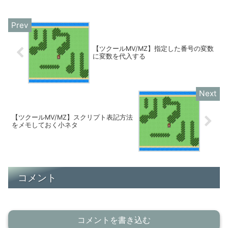
ルプ＞目次＞RPGツクールMZとは＞新機
能＞MVデータの...
【ツクールMV/MZ】指定した番号の変数
に変数を代入する
【ツクールMV/MZ】スクリプト表記方法
をメモしておく小ネタ
コメント
コメントを書き込む