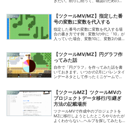
きたい。削りに削って、確認のためのテ
ストプレイ！…そんなときに出くわした
エラーでした。「Cannot read property
'expParams' of unde...
【ツクールMV/MZ】指定した番
ツクール
号の変数に変数を代入する
指定した番号の変数に変数を代入する場
合の書き方です例：変数1の中に「10」が
入っていた場合、変数10に、変数2の値を
入れる
$gameVariables.setValue($gameVariabl
es.value(1),$gameVariab...
【ツクールMV/MZ】円グラフ作
ツクール
ってみた話
自作で「円グラフ」を作ってみた話を書
いておきます。いつかの2月にバレンタイ
ンデーネタとして作ったミニゲームで
す。↓こちらで遊べます↓作った経緯バ
レンタインデーのチョコレートネタとい
うことで、時間内に材料を集めてチョコ
【ツクールMZ】ツクールMVの
ツクール
レートを作るゲームを考え...
プロジェクトデータ移行/引継ぎ
方法の記載場所
ツクールMVで作成中のプロジェクトを
MZに移行しようとしたところやりかたが
よくわからない…ヘルプを探してみたも
のの少し複雑な場所にあったのでメモ。
ツクールMZの上方の「ヘルプ」から…ヘ