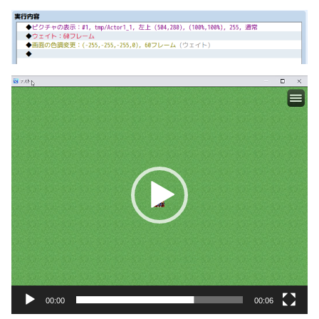
動
画
プ
レ
ー
ヤ
ー
00:00
00:06