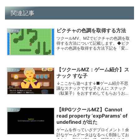
関連記事
ピクチャの色調を取得する方法
ツクール
ツクールMV、MZでピクチャの色調を取
得する方法について記載します。◆ピク
チャの色調を取得する方法下記を「変数
の操作」＞「スクリプト」に記載//赤
$gameScreen.picture(ピクチャ番
号).tone());//緑$gameScr...
【ツクールMZ：ゲーム紹介】ス
ツクール
ナック すな子
↓ここから遊べます↓■ゲーム紹介不思
議なスナックですな子さんに スナック
（駄菓子）をおすすめしてもらおうおす
すめしてくれるスナックは13種類全クリ
アまで：5分程度■24時間ゲームジャム
「あほげー」参加作第43回お題：スナッ
【RPGツクールMZ】Cannot
ツクール
ク
read property ‘expParams’ of
undefined が出た
ゲームを作っていざデプロイメント！余
計なゲームデータはなるべく削除してお